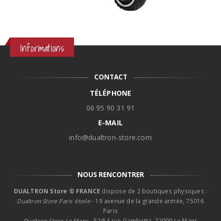
Informations
CONTACT
TÉLÉPHONE
06 95 90 31 91
E-MAIL
info@dualtron-store.com
NOUS RENCONTRER
DUALTRON Store ® FRANCE
dispose de 2 boutiques physiques :
Dualtron Store Paris étoile
- 19 avenue de la grande armée, 75016
Paris
Dualtron Store Le Mans -
52/54 rue Gambetta, 72000 Le Mans