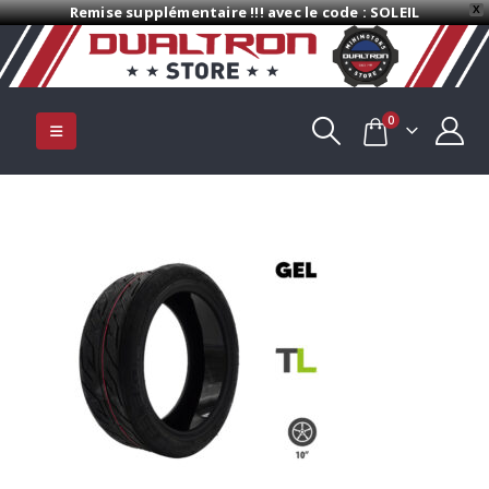
Remise supplémentaire !!! avec le code : SOLEIL
X
0