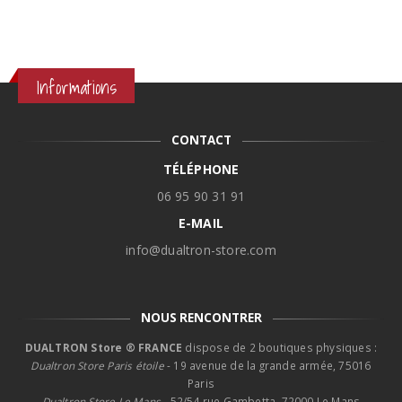
Informations
CONTACT
TÉLÉPHONE
06 95 90 31 91
E-MAIL
info@dualtron-store.com
NOUS RENCONTRER
DUALTRON Store ® FRANCE
dispose de 2 boutiques physiques :
Dualtron Store Paris étoile
- 19 avenue de la grande armée, 75016
Paris
Dualtron Store Le Mans -
52/54 rue Gambetta, 72000 Le Mans