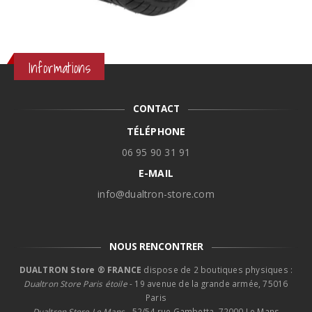
Informations
CONTACT
TÉLÉPHONE
06 95 90 31 91
E-MAIL
info@dualtron-store.com
NOUS RENCONTRER
DUALTRON Store ® FRANCE
dispose de 2 boutiques physiques :
Dualtron Store Paris étoile
- 19 avenue de la grande armée, 75016
Paris
Dualtron Store Le Mans -
52/54 rue Gambetta, 72000 Le Mans