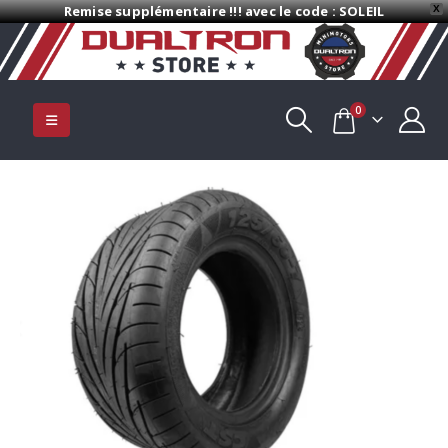
Remise supplémentaire !!! avec le code : SOLEIL
X
0