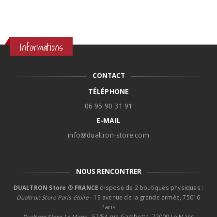
Informations
CONTACT
TÉLÉPHONE
06 95 90 31 91
E-MAIL
info@dualtron-store.com
NOUS RENCONTRER
DUALTRON Store ® FRANCE
dispose de 2 boutiques physiques :
Dualtron Store Paris étoile
- 19 avenue de la grande armée, 75016
Paris
Dualtron Store Le Mans -
52/54 rue Gambetta, 72000 Le Mans