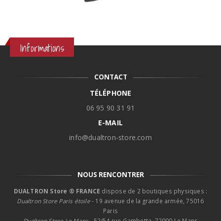
Informations
CONTACT
TÉLÉPHONE
06 95 90 31 91
E-MAIL
info@dualtron-store.com
NOUS RENCONTRER
DUALTRON Store ® FRANCE
dispose de 2 boutiques physiques :
Dualtron Store Paris étoile
- 19 avenue de la grande armée, 75016
Paris
Dualtron Store Le Mans -
52/54 rue Gambetta, 72000 Le Mans