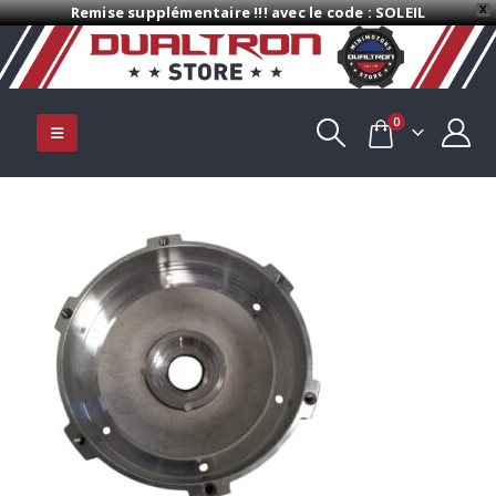
Remise supplémentaire !!! avec le code : SOLEIL
X
0