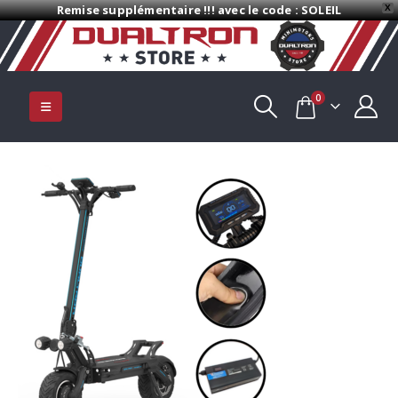
Remise supplémentaire !!! avec le code : SOLEIL
X
0