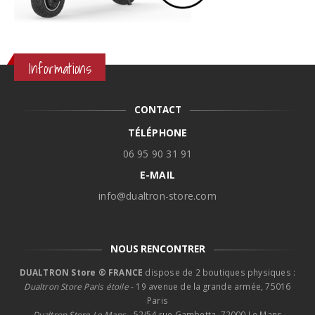
Informations
CONTACT
TÉLÉPHONE
06 95 90 31 91
E-MAIL
info@dualtron-store.com
NOUS RENCONTRER
DUALTRON Store ® FRANCE
dispose de 2 boutiques physiques :
Dualtron Store Paris étoile
- 19 avenue de la grande armée, 75016
Paris
Dualtron Store Le Mans -
52/54 rue Gambetta, 72000 Le Mans