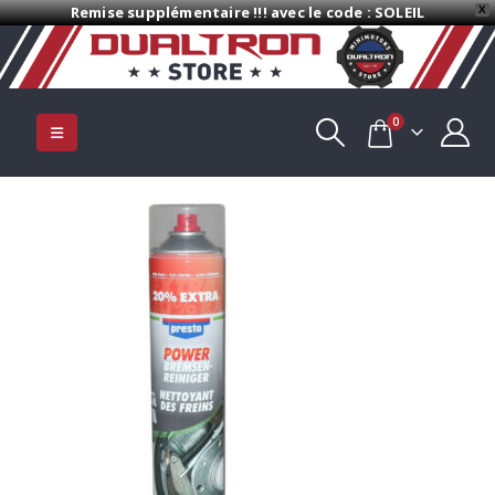
Remise supplémentaire !!! avec le code : SOLEIL
X
0