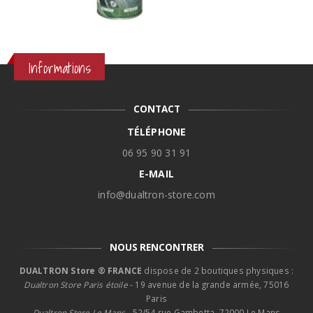
Informations
CONTACT
TÉLÉPHONE
06 95 90 31 91
E-MAIL
info@dualtron-store.com
NOUS RENCONTRER
DUALTRON Store ® FRANCE
dispose de 2 boutiques physiques :
Dualtron Store Paris étoile
- 19 avenue de la grande armée, 75016
Paris
Dualtron Store Le Mans -
52/54 rue Gambetta, 72000 Le Mans