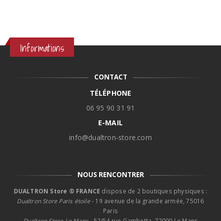
Informations
CONTACT
TÉLÉPHONE
06 95 90 31 91
E-MAIL
info@dualtron-store.com
NOUS RENCONTRER
DUALTRON Store ® FRANCE
dispose de 2 boutiques physiques :
Dualtron Store Paris étoile
- 19 avenue de la grande armée, 75016
Paris
Dualtron Store Le Mans -
52/54 rue Gambetta, 72000 Le Mans