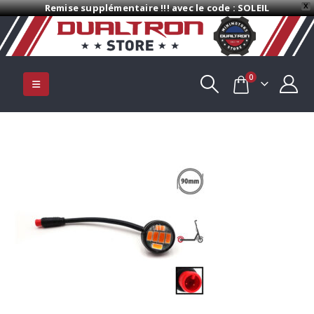
Remise supplémentaire !!! avec le code : SOLEIL
X
0