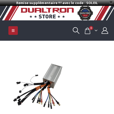
Remise supplémentaire !!! avec le code : SOLEIL
X
0