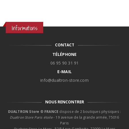
Informations
CONTACT
TÉLÉPHONE
06 95 90 31 91
E-MAIL
info@dualtron-store.com
NOUS RENCONTRER
DUALTRON Store ® FRANCE
dispose de 2 boutiques physiques :
Dualtron Store Paris étoile
- 19 avenue de la grande armée, 75016
Paris
Dualtron Store Le Mans -
52/54 rue Gambetta, 72000 Le Mans