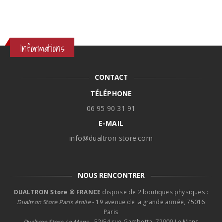
Informations
CONTACT
TÉLÉPHONE
06 95 90 31 91
E-MAIL
info@dualtron-store.com
NOUS RENCONTRER
DUALTRON Store ® FRANCE
dispose de 2 boutiques physiques :
Dualtron Store Paris étoile
- 19 avenue de la grande armée, 75016
Paris
Dualtron Store Le Mans -
52/54 rue Gambetta, 72000 Le Mans