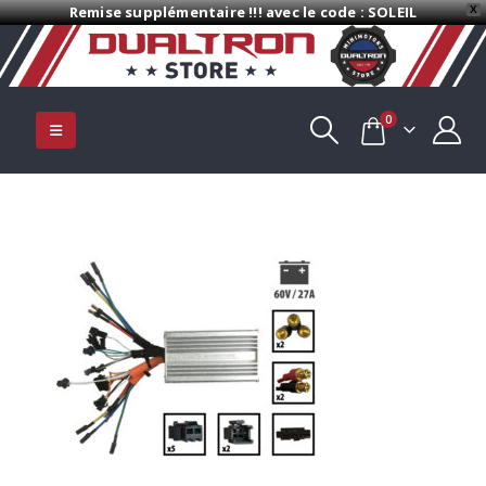
Remise supplémentaire !!! avec le code : SOLEIL
X
0