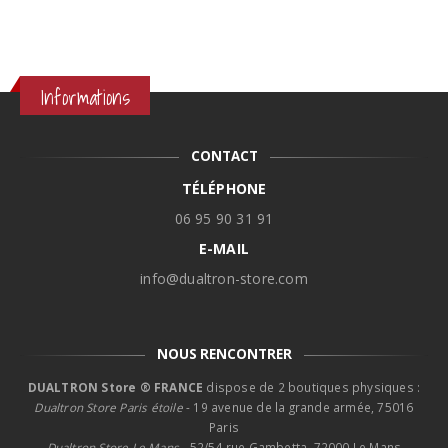
Informations
CONTACT
TÉLÉPHONE
06 95 90 31 91
E-MAIL
info@dualtron-store.com
NOUS RENCONTRER
DUALTRON Store ® FRANCE
dispose de 2 boutiques physiques :
Dualtron Store Paris étoile
- 19 avenue de la grande armée, 75016
Paris
Dualtron Store Le Mans -
52/54 rue Gambetta, 72000 Le Mans