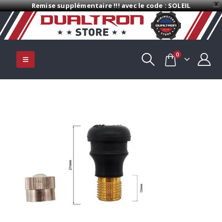
Remise supplémentaire !!! avec le code : SOLEIL
X
0