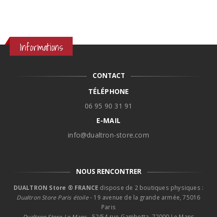
Informations
CONTACT
TÉLÉPHONE
06 95 90 31 91
E-MAIL
info@dualtron-store.com
NOUS RENCONTRER
DUALTRON Store ® FRANCE
dispose de 2 boutiques physiques :
Dualtron Store Paris étoile
- 19 avenue de la grande armée, 75016
Paris
Dualtron Store Le Mans -
52/54 rue Gambetta, 72000 Le Mans