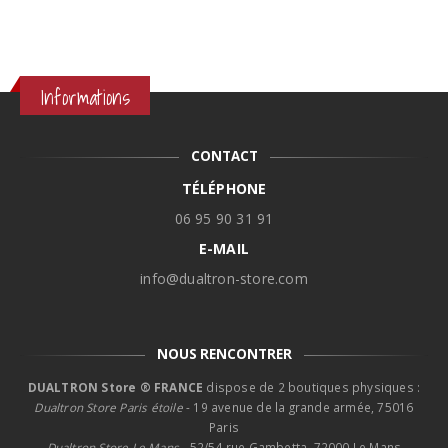
Informations
CONTACT
TÉLÉPHONE
06 95 90 31 91
E-MAIL
info@dualtron-store.com
NOUS RENCONTRER
DUALTRON Store ® FRANCE
dispose de 2 boutiques physiques :
Dualtron Store Paris étoile
- 19 avenue de la grande armée, 75016
Paris
Dualtron Store Le Mans -
52/54 rue Gambetta, 72000 Le Mans