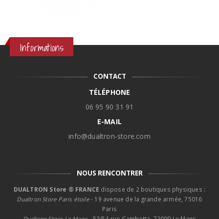
Informations
CONTACT
TÉLÉPHONE
06 95 90 31 91
E-MAIL
info@dualtron-store.com
NOUS RENCONTRER
DUALTRON Store ® FRANCE
dispose de 2 boutiques physiques :
Dualtron Store Paris étoile
- 19 avenue de la grande armée, 75016
Paris
Dualtron Store Le Mans -
52/54 rue Gambetta, 72000 Le Mans