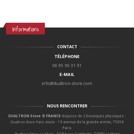
Informations
CONTACT
TÉLÉPHONE
06 95 90 31 91
E-MAIL
info@dualtron-store.com
NOUS RENCONTRER
DUALTRON Store ® FRANCE
dispose de 2 boutiques physiques :
Dualtron Store Paris étoile
- 19 avenue de la grande armée, 75016
Paris
Dualtron Store Le Mans -
52/54 rue Gambetta, 72000 Le Mans