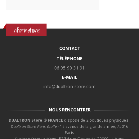
Informations
CONTACT
TÉLÉPHONE
06 95 90 31 91
E-MAIL
info@dualtron-store.com
NOUS RENCONTRER
DUALTRON Store ® FRANCE
dispose de 2 boutiques physiques :
Dualtron Store Paris étoile
- 19 avenue de la grande armée, 75016
Paris
Dualtron Store Le Mans -
52/54 rue Gambetta, 72000 Le Mans