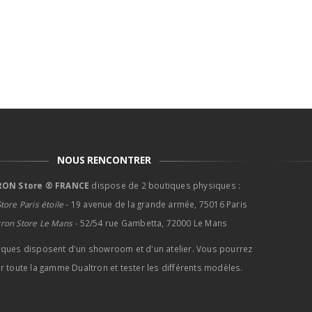
NOUS RENCONTRER
ON Store ® FRANCE
dispose de 2 boutiques physiques :
tore Paris étoile
- 19 avenue de la grande armée, 75016 Paris
tron Store Le Mans -
52/54 rue Gambetta, 72000 Le Mans
iques disposent d'un showroom et d'un atelier. Vous pourrez
r toute la gamme Dualtron et tester les différents modèles.