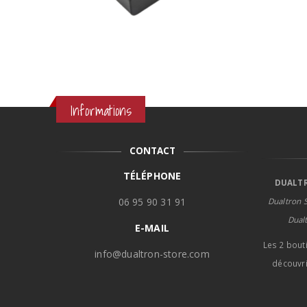
Informations
CONTACT
TÉLÉPHONE
DUALTR
06 95 90 31 91
Dualtron S
Dual
E-MAIL
Les 2 bout
info@dualtron-store.com
découvri