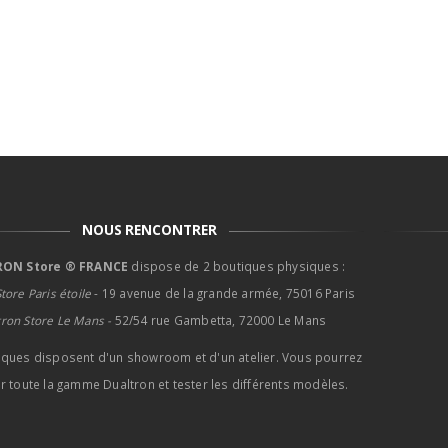
NOUS RENCONTRER
ON Store ® FRANCE
dispose de 2 boutiques physiques :
tore Paris étoile
- 19 avenue de la grande armée, 75016 Paris
tron Store Le Mans -
52/54 rue Gambetta, 72000 Le Mans
iques disposent d'un showroom et d'un atelier. Vous pourrez
r toute la gamme Dualtron et tester les différents modèles.