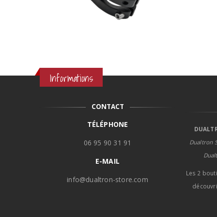
Informations
CONTACT
TÉLÉPHONE
DUALTR
06 95 90 31 91
Dualtron S
Dual
E-MAIL
Les 2 bout
info@dualtron-store.com
découvri