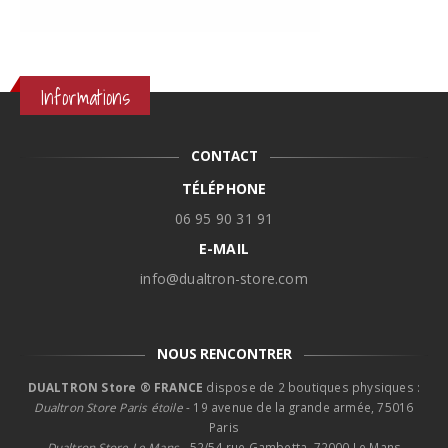
Informations
CONTACT
TÉLÉPHONE
06 95 90 31 91
E-MAIL
info@dualtron-store.com
NOUS RENCONTRER
DUALTRON Store ® FRANCE
dispose de 2 boutiques physiques :
Dualtron Store Paris étoile
- 19 avenue de la grande armée, 75016
Paris
Dualtron Store Le Mans -
52/54 rue Gambetta, 72000 Le Mans