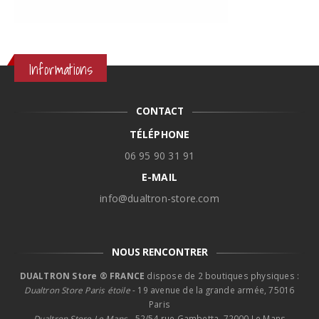
Informations
CONTACT
TÉLÉPHONE
06 95 90 31 91
E-MAIL
info@dualtron-store.com
NOUS RENCONTRER
DUALTRON Store ® FRANCE
dispose de 2 boutiques physiques :
Dualtron Store Paris étoile
- 19 avenue de la grande armée, 75016
Paris
Dualtron Store Le Mans -
52/54 rue Gambetta, 72000 Le Mans