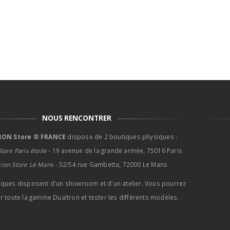
NOUS RENCONTRER
ON Store ® FRANCE
dispose de 2 boutiques physiques :
tore Paris étoile
- 19 avenue de la grande armée, 75016 Paris
tron Store Le Mans -
52/54 rue Gambetta, 72000 Le Mans
iques disposent d'un showroom et d'un atelier. Vous pourrez
r toute la gamme Dualtron et tester les différents modèles.