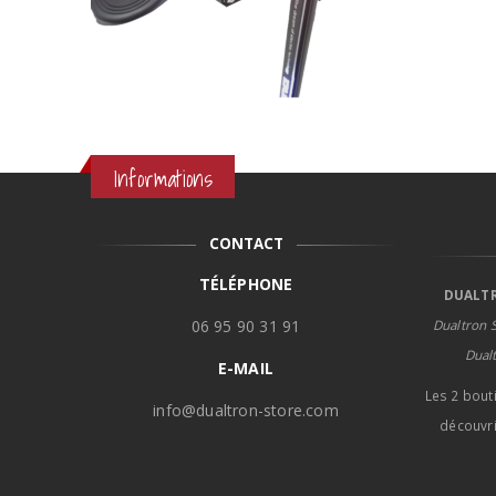
Informations
CONTACT
TÉLÉPHONE
DUALTR
06 95 90 31 91
Dualtron S
Dual
E-MAIL
Les 2 bout
info@dualtron-store.com
découvri