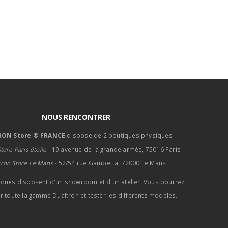
NOUS RENCONTRER
ON Store ® FRANCE
dispose de 2 boutiques physiques :
tore Paris étoile
- 19 avenue de la grande armée, 75016 Paris
tron Store Le Mans -
52/54 rue Gambetta, 72000 Le Mans
iques disposent d'un showroom et d'un atelier. Vous pourrez
r toute la gamme Dualtron et tester les différents modèles.