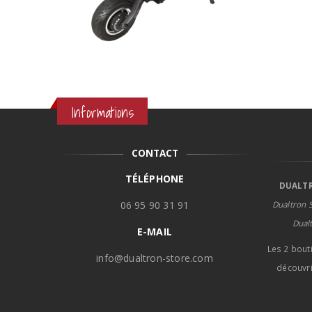
Informations
CONTACT
TÉLÉPHONE
DUALTR
06 95 90 31 91
Dualtron S
Dual
E-MAIL
Les 2 bout
info@dualtron-store.com
découvri