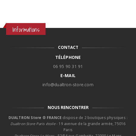
Informations
CONTACT
TÉLÉPHONE
06 95 90 31 91
E-MAIL
info@dualtron-store.com
NOUS RENCONTRER
DUALTRON Store ® FRANCE
dispose de 2 boutiques physiques :
Dualtron Store Paris étoile
- 19 avenue de la grande armée, 75016
Paris
Dualtron Store Le Mans -
52/54 rue Gambetta, 72000 Le Mans