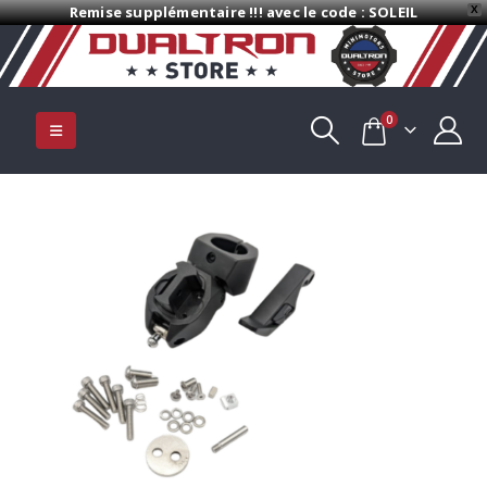
Remise supplémentaire !!! avec le code : SOLEIL
X
0