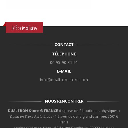
Informations
CONTACT
TÉLÉPHONE
06 95 90 31 91
E-MAIL
info@dualtron-store.com
NOUS RENCONTRER
DUALTRON Store ® FRANCE
dispose de 2 boutiques physiques :
Dualtron Store Paris étoile
- 19 avenue de la grande armée, 75016
Paris
Dualtron Store Le Mans -
52/54 rue Gambetta, 72000 Le Mans