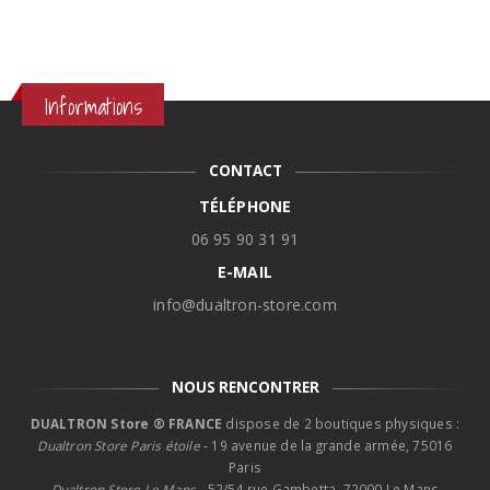
Informations
CONTACT
TÉLÉPHONE
06 95 90 31 91
E-MAIL
info@dualtron-store.com
NOUS RENCONTRER
DUALTRON Store ® FRANCE
dispose de 2 boutiques physiques :
Dualtron Store Paris étoile
- 19 avenue de la grande armée, 75016
Paris
Dualtron Store Le Mans -
52/54 rue Gambetta, 72000 Le Mans